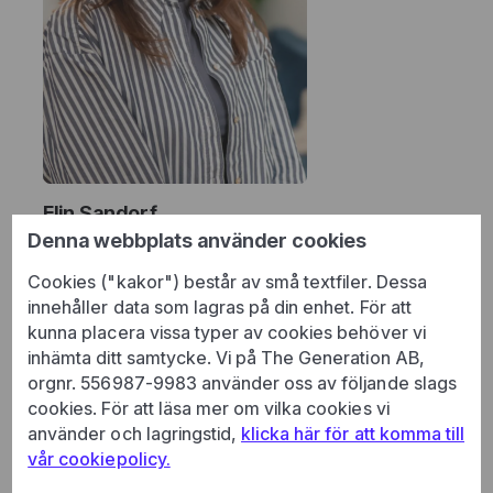
Elin Sandorf
Denna webbplats använder cookies
Teamledare Digital Strategi | Projektledare
elin@thegeneration.se
Cookies ("kakor") består av små textfiler. Dessa
innehåller data som lagras på din enhet. För att
kunna placera vissa typer av cookies behöver vi
inhämta ditt samtycke. Vi på The Generation AB,
orgnr. 556987-9983 använder oss av följande slags
cookies. För att läsa mer om vilka cookies vi
använder och lagringstid,
klicka här för att komma till
vår cookiepolicy.