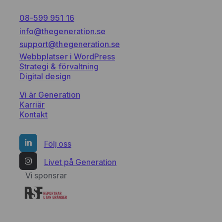
g
08-599 951 16
info@thegeneration.se
support@thegeneration.se
Webbplatser i WordPress
Strategi & förvaltning
Digital design
Vi är Generation
Karriär
Kontakt
Följ oss
Livet på Generation
Vi sponsrar