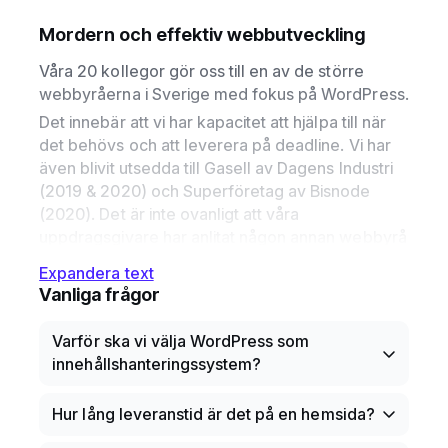
Mordern och effektiv webbutveckling
Våra 20 kollegor gör oss till en av de större
webbyråerna i Sverige med fokus på WordPress.
Det innebär att vi har kapacitet att hjälpa till när
det behövs och att leverera på deadline. Vi har
även blivit utsedda till Gasell av Dagens Industri
(2019 & 2020) och Superföretag av Bisnode
(2020). Det är inte ovanligt att våra
uppdragsgivare har anlitat någon annan webbyrå
i Stockholm innan de kommer till oss - men vår
Expandera text
ambition är att vara sista anhalt för hemsidor
Vanliga frågor
byggda i WordPress. Stabil ekonomi är viktigt för
långsiktigheten och vi har fått både UC s
Varför ska vi välja WordPress som
guldsigill samt Creditsafes intyg om högsta
innehållshanteringssystem?
kreditvärdighet. Vi kan hjälpa till med hela
paketeringen kring strategi, design, utveckling,
WordPress är världens mest använda
Hur lång leveranstid är det på en hemsida?
utbildning, lansering samt långsiktig drift och
plattform för att publicera webbplatser, vilket
förvaltning.