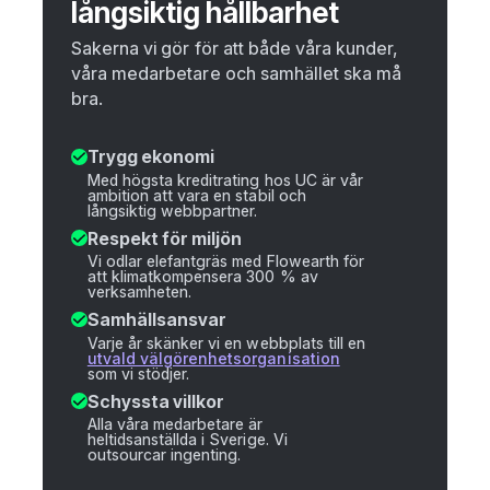
långsiktig hållbarhet
Sakerna vi gör för att både våra kunder,
våra medarbetare och samhället ska må
bra.
Trygg ekonomi
Med högsta kreditrating hos UC är vår
ambition att vara en stabil och
långsiktig webbpartner.
Respekt för miljön
Vi odlar elefantgräs med Flowearth för
att klimatkompensera 300 % av
verksamheten.
Samhällsansvar
Varje år skänker vi en webbplats till en
utvald välgörenhetsorganisation
som vi stödjer.
Schyssta villkor
Alla våra medarbetare är
heltidsanställda i Sverige. Vi
outsourcar ingenting.