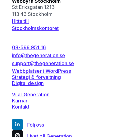
Webbyrå Stockholm
S:t Eriksgatan 121B
113 43 Stockholm
Hitta till
Stockholmskontoret
08-599 951 16
info@thegeneration.se
support@thegeneration.se
Webbplatser i WordPress
Strategi & förvaltning
Digital design
Vi är Generation
Karriär
Kontakt
Följ oss
Livet på Generation