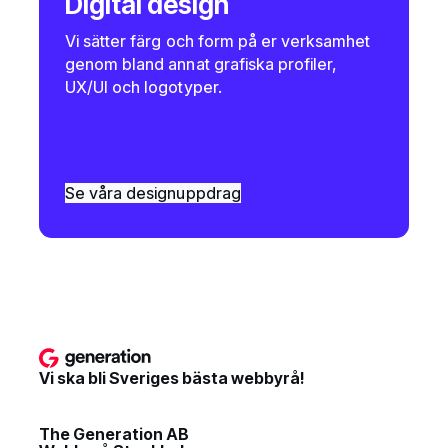
Digital design
Vi sätter färg och form på er verksamhet
genom bland annat grafiska profiler,
UX/UI och logotyper.
Se våra designuppdrag
Vi ska bli Sveriges bästa webbyrå!
The Generation AB