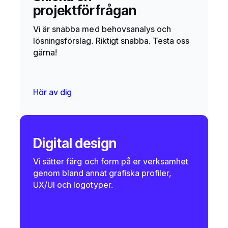
projektförfrågan
Vi är snabba med behovsanalys och
lösningsförslag. Riktigt snabba. Testa oss
gärna!
Hör av dig
Digital design
Vi sätter färg och form på er verksamhet
genom bland annat grafiska profiler,
UX/UI och logotyper.