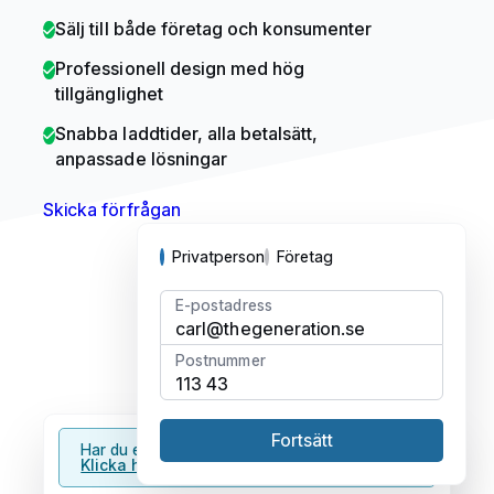
Sälj till både företag och konsumenter
Professionell design med hög
tillgänglighet
Snabba laddtider, alla betalsätt,
anpassade lösningar
Skicka förfrågan
Privatperson
Företag
E-postadress
carl@thegeneration.se
Postnummer
113 43
Fortsätt
Har du en rabattkod?
Klicka här för att ange kod