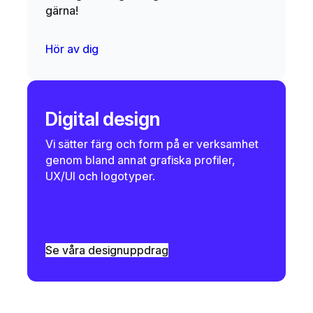
gärna!
Hör av dig
Digital design
Vi sätter färg och form på er verksamhet
genom bland annat grafiska profiler,
UX/UI och logotyper.
Se våra designuppdrag