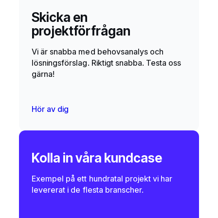
Skicka en
projektförfrågan
Vi är snabba med behovsanalys och
lösningsförslag. Riktigt snabba. Testa oss
gärna!
Hör av dig
Kolla in våra kundcase
Exempel på ett hundratal projekt vi har
levererat i de flesta branscher.