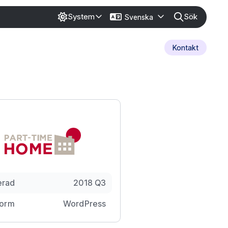
Sök
System
Svenska
Kontakt
erad
2018 Q3
form
WordPress