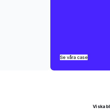
Se våra case
Vi ska b