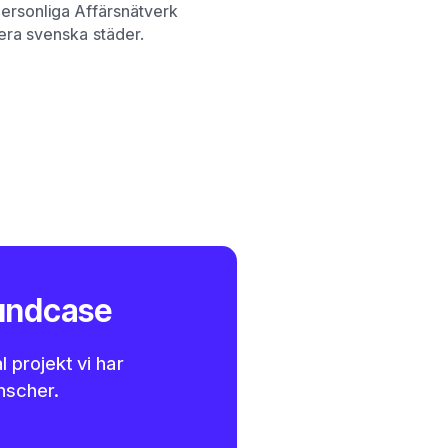
ersonliga Affärsnätverk
lera svenska städer.
kundcase
 projekt vi har
anscher.