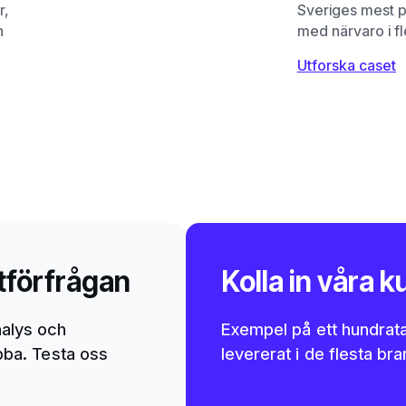
r,
Sveriges mest p
h
med närvaro i f
Utforska caset
tförfrågan
Kolla in våra 
alys och
Exempel på ett hundratal
abba. Testa oss
levererat i de flesta br