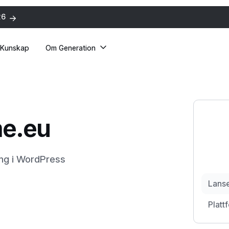
26
Kunskap
Om Generation
e.eu
ing i WordPress
Lans
Platt