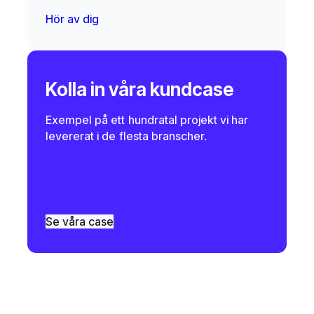
Hör av dig
Kolla in våra kundcase
Exempel på ett hundratal projekt vi har
levererat i de flesta branscher.
Se våra case