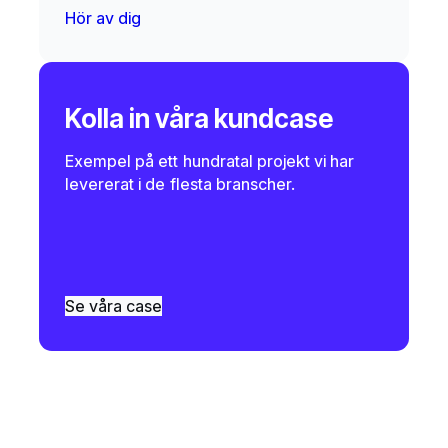
Hör av dig
Kolla in våra kundcase
Exempel på ett hundratal projekt vi har
levererat i de flesta branscher.
Se våra case