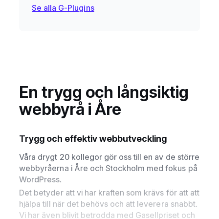
Se alla G-Plugins
En trygg och långsiktig
webbyrå i Åre
Trygg och effektiv webbutveckling
Våra drygt 20 kollegor gör oss till en av de större
webbyråerna i Åre och Stockholm med fokus på
WordPress.
Det betyder att vi har kraften som krävs för att att
hjälpa till när det behövs och att leverera snabbt.
Vi har även blivit betrodda med Gasellpriset och