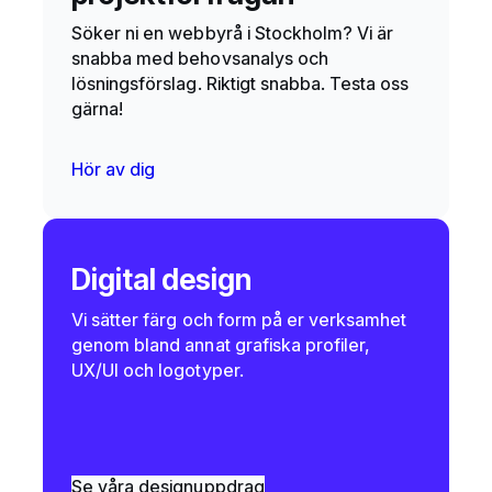
Söker ni en webbyrå i Stockholm? Vi är
snabba med behovsanalys och
lösningsförslag. Riktigt snabba. Testa oss
gärna!
Hör av dig
Digital design
Vi sätter färg och form på er verksamhet
genom bland annat grafiska profiler,
UX/UI och logotyper.
Se våra designuppdrag