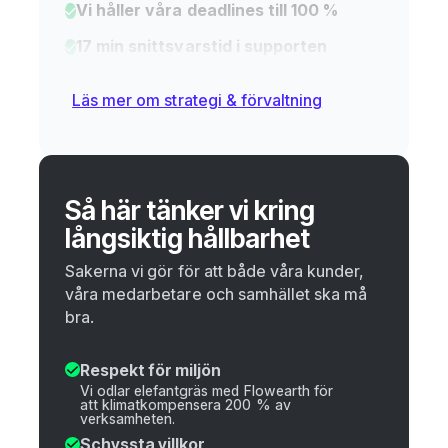
Vi håller våra deadlines till 100 %
17 min snittsvarstid i supporten
Läs mer om strategi & förvaltning
Så här tänker vi kring
långsiktig hållbarhet
Sakerna vi gör för att både våra kunder,
våra medarbetare och samhället ska må
bra.
Respekt för miljön
Vi odlar elefantgräs med Flowearth för
att klimatkompensera 200 % av
verksamheten.
Schyssta villkor