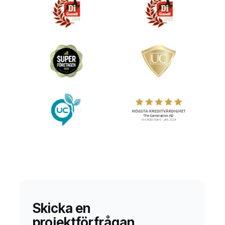
ranking i sökmotorer.
Tillgänglighet
gör
sajten användbar för alla möjliga besökare
och ger en förbättrad användarupplevelse.
Skicka en
projektförfrågan