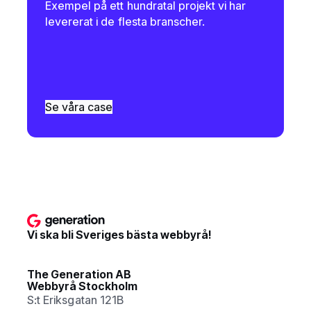
Exempel på ett hundratal projekt vi har
levererat i de flesta branscher.
Se våra case
Vi ska bli Sveriges bästa webbyrå!
The Generation AB
Webbyrå Stockholm
S:t Eriksgatan 121B