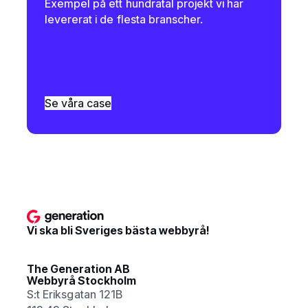
Exempel på ett hundratal projekt vi har
levererat i de flesta branscher.
Se våra case
Vi ska bli Sveriges bästa webbyrå!
The Generation AB
Webbyrå Stockholm
S:t Eriksgatan 121B