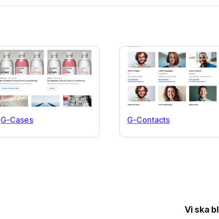
G-Cases
G-Contacts
Vi ska b