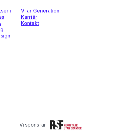
ser i
Vi är Generation
ss
Karriär
&
Kontakt
ng
esign
Vi sponsrar