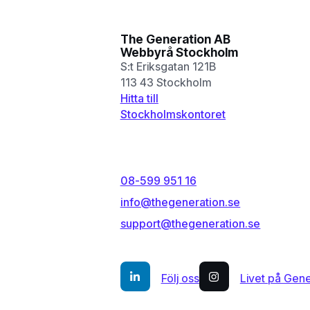
The Generation AB
Webbyrå Stockholm
S:t Eriksgatan 121B
113 43 Stockholm
Hitta till
Stockholmskontoret
08-599 951 16
info@thegeneration.se
support@thegeneration.se
Följ oss
Livet på Gene