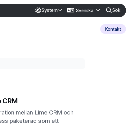
Sök
System
Svenska
Kontakt
e CRM
gration mellan Lime CRM och
ss paketerad som ett