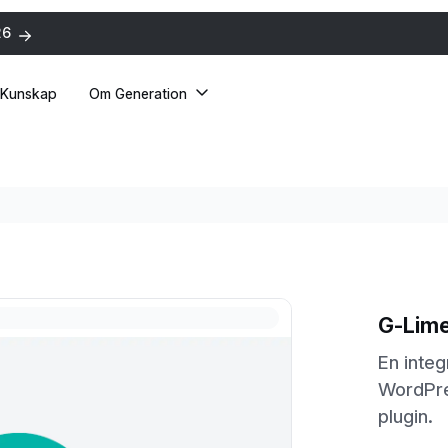
26
Kunskap
Om Generation
G-Lim
En inte
WordPre
plugin.