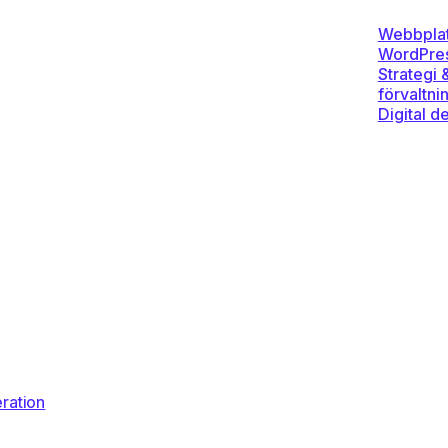
Webbplat
WordPre
Strategi 
förvaltni
Digital d
ration