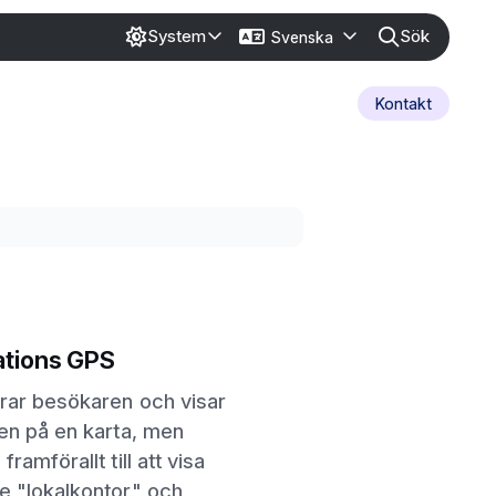
Sök
System
Svenska
Kontakt
tions GPS
erar besökaren och visar
en på en karta, men
ramförallt till att visa
e "lokalkontor" och