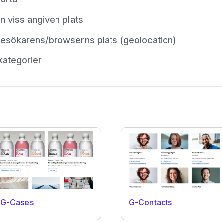
en viss angiven plats
v besökarens/browserns plats (geolocation)
skategorier
G-Cases
G-Contacts