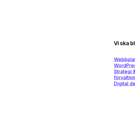
Vi ska b
Webbplat
WordPre
Strategi 
förvaltni
Digital d