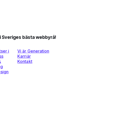
li Sveriges bästa webbyrå!
ser i
Vi är Generation
ss
Karriär
&
Kontakt
ng
esign