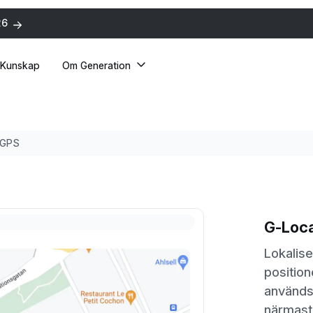
26
Kunskap
Om Generation
 GPS
G-Loca
Lokalis
position
används f
närmast