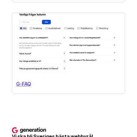
G-FAQ
Vi ska bli Sveriges bästa webbyrå!