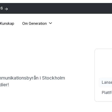
26
Kunskap
Om Generation
munikationsbyrån i Stockholm
Lans
dier!
Platt