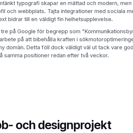
mtänkt typografi skapar en mättad och modern, men ä
rofil och webbplats. Tajta integrationer med sociala 
xt bidrar till en väldigt fin helhetsupplevelse.
pp tre på Google för begrepp som "Kommunikationsby
rbete på att bibehålla kraften i sökmotoroptimeringe
n ny domän. Detta föll dock väldigt väl ut tack vare god
a på samma positioner redan efter två veckor.
b- och designprojekt