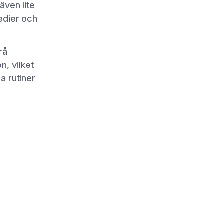
ven lite
medier och
rå
n, vilket
a rutiner