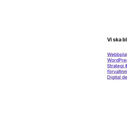
Vi ska b
Webbplat
WordPre
Strategi 
förvaltni
Digital d