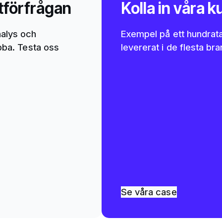
tförfrågan
Kolla in våra 
alys och
Exempel på ett hundratal
abba. Testa oss
levererat i de flesta br
Se våra case