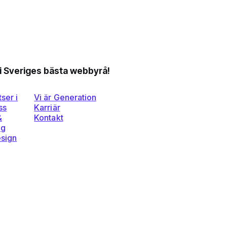
li Sveriges bästa webbyrå!
ser i
Vi är Generation
ss
Karriär
&
Kontakt
ng
esign