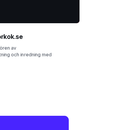
orkok.se
tören av
tning och inredning med
.