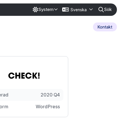
Sök
System
Svenska
Kontakt
erad
2020 Q4
form
WordPress