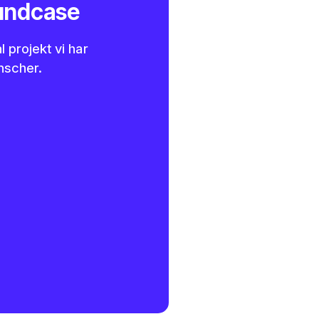
kundcase
 projekt vi har
anscher.