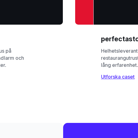
perfectast
us på
Helhetsleveran
andlarm och
restaurangutrus
er.
lång erfarenhet
Utforska caset