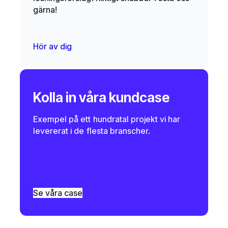
gärna!
Hör av dig
Kolla in våra kundcase
Exempel på ett hundratal projekt vi har
levererat i de flesta branscher.
Se våra case