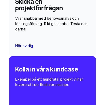
Skicka en
projektförfrågan
Vi är snabba med behovsanalys och
lösningsförslag. Riktigt snabba. Testa oss
gärna!
Hör av dig
Kolla in våra kundcase
Exempel på ett hundratal projekt vi har
levererat i de flesta branscher.