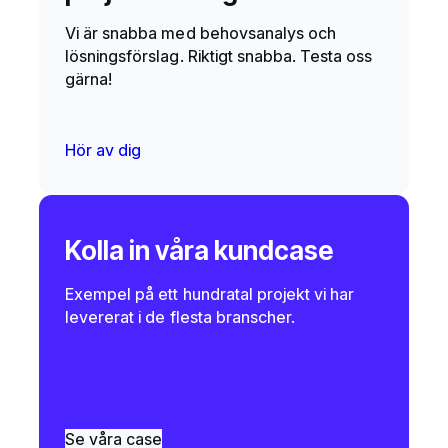
Vi är snabba med behovsanalys och
lösningsförslag. Riktigt snabba. Testa oss
gärna!
Hör av dig
Kolla in våra kundcase
Exempel på ett hundratal projekt vi har
levererat i de flesta branscher.
Se våra case