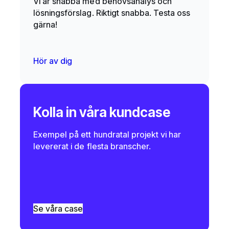
Vi är snabba med behovsanalys och
lösningsförslag. Riktigt snabba. Testa oss
gärna!
Hör av dig
Kolla in våra kundcase
Exempel på ett hundratal projekt vi har
levererat i de flesta branscher.
Se våra case