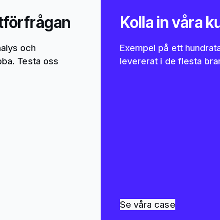
tförfrågan
Kolla in våra 
alys och
Exempel på ett hundratal
abba. Testa oss
levererat i de flesta br
Se våra case