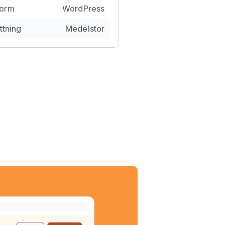
form
WordPress
ttning
Medelstor