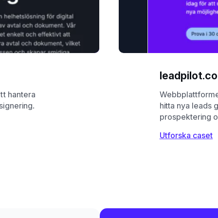
leadpilot.c
att hantera
Webbplattforme
ssignering.
hitta nya leads
prospektering o
Utforska caset