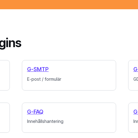
gins
G-SMTP
G
E-post / formulär
G
G-FAQ
G
Innehållshantering
In