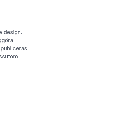
e design.
iggöra
 publiceras
essutom