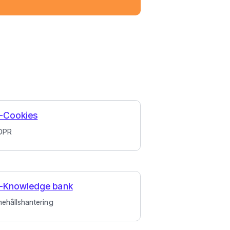
-Cookies
DPR
-Knowledge bank
nehållshantering