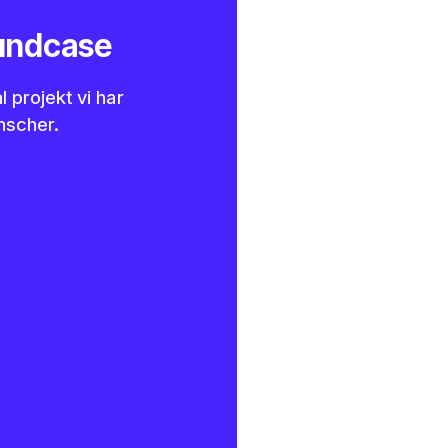
kundcase
 projekt vi har
anscher.