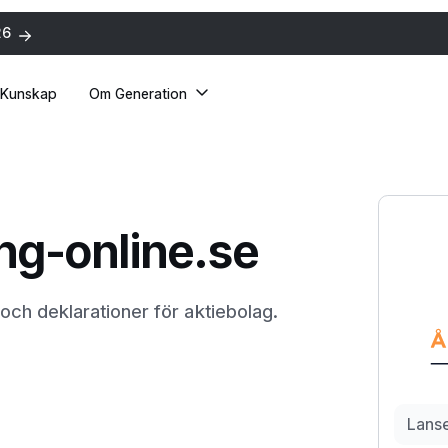
26
Kunskap
Om Generation
ng-online.se
ch deklarationer för aktiebolag.
Lans