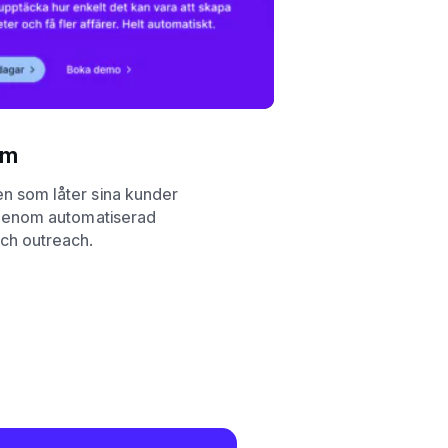
om
n som låter sina kunder
 genom automatiserad
ch outreach.